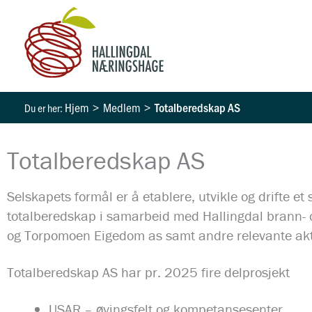
Hopp
rett
til
innholdet
Hjem
Medlem
Totalberedskap AS
Totalberedskap AS
Selskapets formål er å etablere, utvikle og drifte et 
totalberedskap i samarbeid med Hallingdal brann- 
og Torpomoen Eigedom as samt andre relevante akt
Totalberedskap AS har pr. 2025 fire delprosjekt
USAR – øvingsfelt og kompetansesenter