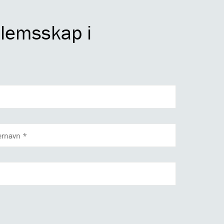
dlemsskap i
RNAVN