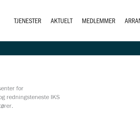
TJENESTER
AKTUELT
MEDLEMMER
ARRA
senter for
og redningsteneste IKS
ører.