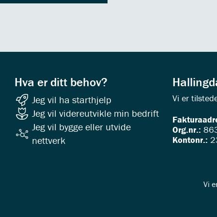
Hva er ditt behov?
Halling
Vi er tilst
Jeg vil ha starthjelp
Jeg vil videreutvikle min bedrift
Fakturaadr
Jeg vil bygge eller utvide
Org.nr.:
863
Kontonr.:
2
nettverk
Vi e