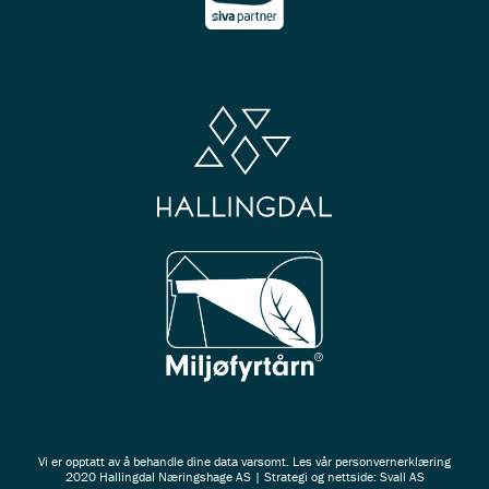
Vi er opptatt av å behandle dine data varsomt. Les vår
personvernerklæring
2020 Hallingdal Næringshage AS | Strategi og nettside: Svall AS