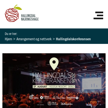
Hopp
HO
rett
til
innholdet
Hjem
Arrangement og nettverk
Hallingdalskonferansen