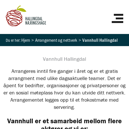
Hopp
HO
rett
til
innholdet
Hjem
Arrangement og nettverk
Vannhull Hallingdal
Vannhull Hallingdal
Arrangeres inntil fire ganger i året og er et gratis
arrangment med ulike dagsaktuelle teamer. Det er
åpent for bedrifter, organisasjoner og privatpersoner og
er en sosial møteplass hvor du kan utvide ditt nettverk.
Arrangementet legges opp til et frokostmøte med
servering.
Vannhull er et samarbeid mellom flere
aktører og vi er: