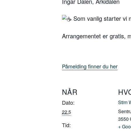
Ingar Dalen, Arkidalen
Som vanlig starter vi 
Arrangementet er gratis, 
Påmelding finner du her
NÅR
HV
Dato:
Stim 
Sentr
22.5
3550
Tid:
+ Goo