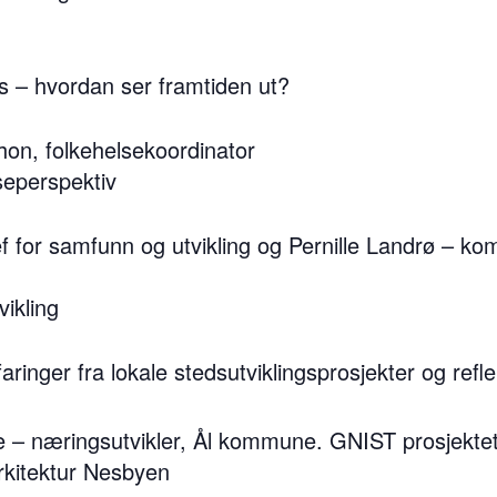
 – hvordan ser framtiden ut?
on, folkehelsekoordinator
lseperspektiv
f for samfunn og utvikling og Pernille Landrø – ko
ikling
inger fra lokale stedsutviklingsprosjekter og refl
 – næringsutvikler, Ål kommune. GNIST prosjektet
rkitektur Nesbyen