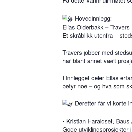
På dette Vannhull-møtet se
Hovedinnlegg:
Elias Olderbakk – Travers
Et skråblikk utenfra – sted
Travers jobber med stedsu
har blant annet vært prosj
I innlegget deler Elias erf
betyr noe – og hva som ska
Deretter får vi korte i
• Kristian Haraldset, Baus
Gode utviklingsprosjekter i 