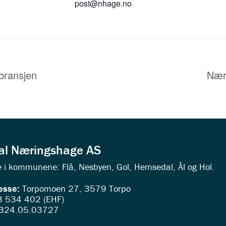
post@nhage.no
bransjen
Næri
dal Næringshage AS
ede i kommunene: Flå, Nesbyen, Gol, Hemsedal, Ål og Hol.
esse:
Torpomoen 27, 3579 Torpo
 534 402 (EHF)
324.05.03727