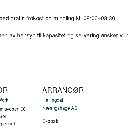
med gratis frokost og mingling kl. 08:00–08:30
men av hensyn til kapasitet og servering ønsker vi
OR
ARRANGØR
Work
Hallingdal
Næringshage AS
umsvegen 60
Gol
E-post:
gle-kart