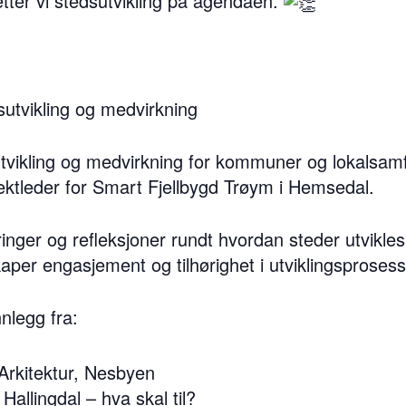
tter vi stedsutvikling på agendaen.
sutvikling og medvirkning
tvikling og medvirkning for kommuner og lokalsamf
ektleder for Smart Fjellbygd Trøym i Hemsedal.
aringer og refleksjoner rundt hvordan steder utvikle
per engasjement og tilhørighet i utviklingsprosess
nnlegg fra:
 Arkitektur, Nesbyen
Hallingdal – hva skal til?