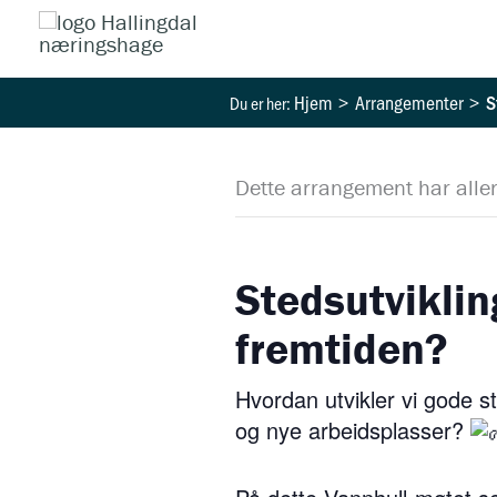
Hopp
rett
til
Hjem
Arrangementer
S
innholdet
Dette arrangement har aller
Stedsutviklin
fremtiden?
Hvordan utvikler vi gode st
og nye arbeidsplasser?