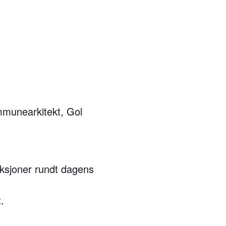
mmunearkitekt, Gol
eksjoner rundt dagens
.