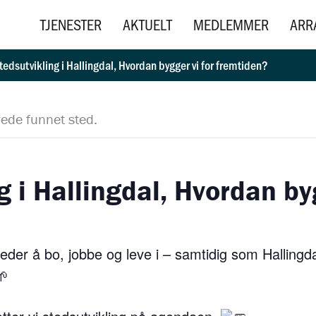
TJENESTER
AKTUELT
MEDLEMMER
ARR
tedsutvikling i Hallingdal, Hvordan bygger vi for fremtiden?
ede funnet sted.
g i Hallingdal, Hvordan byg
eder å bo, jobbe og leve i – samtidig som Hallingdal