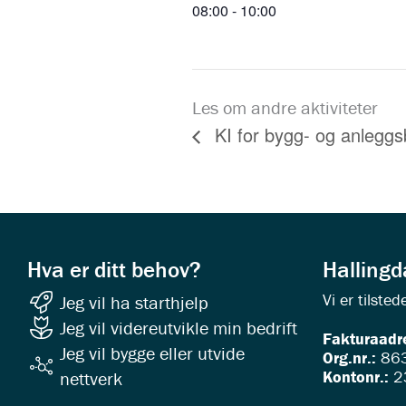
08:00 - 10:00
Les om andre aktiviteter
KI for bygg- og anleggs
Hva er ditt behov?
Halling
Vi er tilst
Jeg vil ha starthjelp
Jeg vil videreutvikle min bedrift
Fakturaadr
Jeg vil bygge eller utvide
Org.nr.:
863
Kontonr.:
2
nettverk