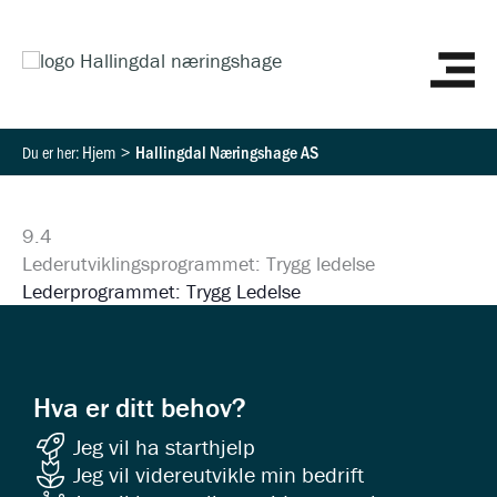
Hopp
HO
rett
til
innholdet
Hjem
Hallingdal Næringshage AS
9.4
Lederutviklingsprogrammet: Trygg ledelse
Lederprogrammet: Trygg Ledelse
Hva er ditt behov?
Jeg vil ha starthjelp
Jeg vil videreutvikle min bedrift