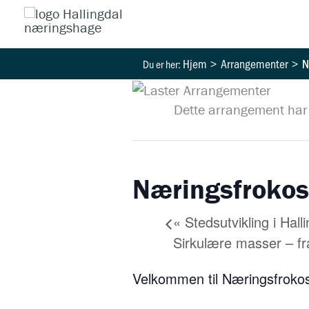
Hopp
rett
til
Hjem
Arrangementer
N
innholdet
Dette arrangement har 
Næringsfrokost
«
Stedsutvikling i Hall
Sirkulære masser – fra
Velkommen til Næringsfroko