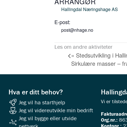
ARRANGØR
Hallingdal Næringshage AS
E-post:
post@nhage.no
Les om andre aktiviteter
«
Stedsutvikling i Hall
Sirkulære masser – fra
Hva er ditt behov?
Halling
Vi er tilst
Jeg vil ha starthjelp
Jeg vil videreutvikle min bedrift
Fakturaadr
Jeg vil bygge eller utvide
Org.nr.:
863
Kontonr.:
2
nettverk