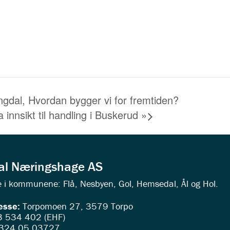
ingdal, Hvordan bygger vi for fremtiden?
 innsikt til handling i Buskerud
»
dal Næringshage AS
ede i kommunene: Flå, Nesbyen, Gol, Hemsedal, Ål og Hol.
esse:
Torpomoen 27, 3579 Torpo
 534 402 (EHF)
324.05.03727