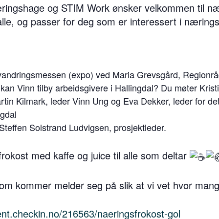
ringshage og STIM Work ønsker velkommen til næ
le, og passer for deg som er interessert i næringsu
vandringsmessen (expo) ved Maria Grevsgård, Regionråd
kan Vinn tilby arbeidsgivere i Hallingdal? Du møter Krist
rtin Kilmark, leder Vinn Ung og Eva Dekker, leder for d
ngdal
teffen Solstrand Ludvigsen, prosjektleder.
 frokost med kaffe og juice til alle som deltar
 som kommer melder seg på slik at vi vet hvor ma
ent.checkin.no/216563/naeringsfrokost-gol