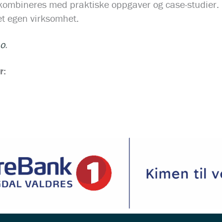
kombineres med praktiske oppgaver og case-studier. Det
et egen virksomhet.
o
.
r: