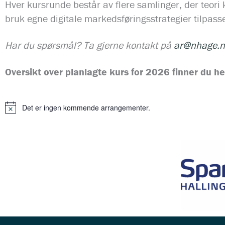
Hver kursrunde består av flere samlinger, der teori 
bruk egne digitale markedsføringsstrategier tilpass
Har du spørsmål? Ta gjerne kontakt på
ar@nhage.n
Oversikt over planlagte kurs for 2026 finner du he
Det er ingen kommende arrangementer.
M
e
r
k
n
a
d