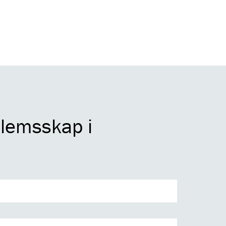
dlemsskap i
RNAVN