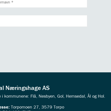
dal Næringshage AS
ede i kommunene: Flå, Nesbyen, Gol, Hemsedal, Ål og Hol.
esse:
Torpomoen 27, 3579 Torpo