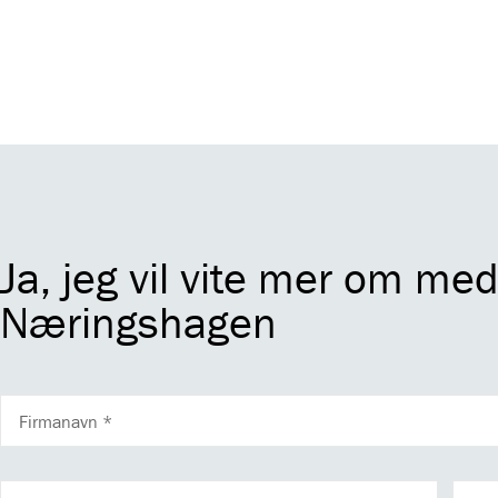
Ja, jeg vil vite mer om me
Næringshagen
FIRMANAVN
FORNAVN
ETTE