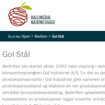
Hopp
rett
til
innholdet
Hjem
Medlem
Gol Stål
Gol Stål
Bedriften ble startet våren 1992 med utspring i den 
klimaentreprenøren Gol Industrier A/S. En del av de 
produksjonsansatte i Gol Industrier gikk sammen o
produksjonsutstyret og etablere en ren produksjons
området tynnplatebearbeiding. Bedriften sysselsette
hovedvekten av produksjonen ligger innenfor områ