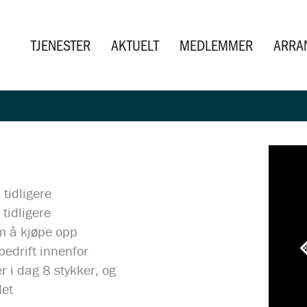
TJENESTER
AKTUELT
MEDLEMMER
ARRA
tidligere
tidligere
m å kjøpe opp
bedrift innenfor
r i dag 8 stykker, og
det