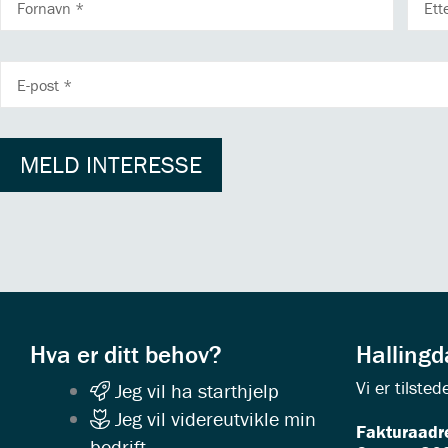
E-
POSTADRESSE
MELD INTERESSE
Hva er ditt behov?
Halling
Vi er tilst
Jeg vil ha starthjelp
Jeg vil videreutvikle min
Fakturaadr
bedrift