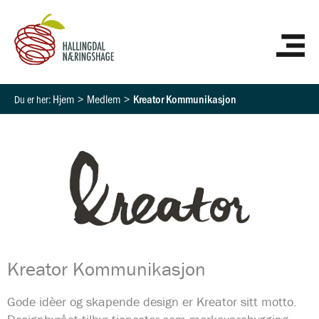
Hopp
HO
rett
til
innholdet
Hjem
Medlem
Kreator Kommunikasjon
Kreator Kommunikasjon
Gode idèer og skapende design er Kreator sitt motto.