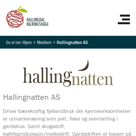
Hopp
HO
rett
til
innholdet
Hjem
Medlem
Hallingnatten AS
Hallingnatten AS
Driver bærekraftig fjellandbruk der kjernevirksomheten
er utmarksnæring som jakt, fiske og overnatting i
gardshus. Samt skogsdrift,
kjøttfeproduksjon/melkedrift. Gårdsdriften er basert på