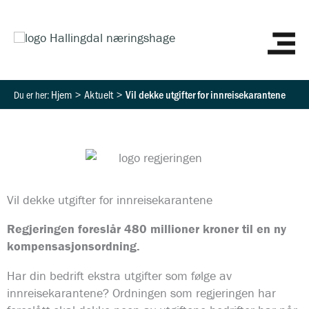
Hopp
HO
rett
til
innholdet
Hjem
Aktuelt
Vil dekke utgifter for innreisekarantene
Vil dekke utgifter for innreisekarantene
Regjeringen foreslår 480 millioner kroner til en ny
kompensasjonsordning.
Har din bedrift ekstra utgifter som følge av
innreisekarantene? Ordningen som regjeringen har