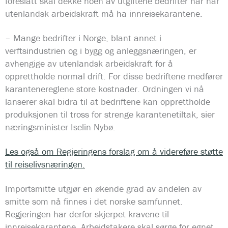
foreslått skal dekke noen av utgiftene bedrifter har når
utenlandsk arbeidskraft må ha innreisekarantene.
– Mange bedrifter i Norge, blant annet i
verftsindustrien og i bygg og anleggsnæringen, er
avhengige av utenlandsk arbeidskraft for å
opprettholde normal drift. For disse bedriftene medfører
karantenereglene store kostnader. Ordningen vi nå
lanserer skal bidra til at bedriftene kan opprettholde
produksjonen til tross for strenge karantenetiltak, sier
næringsminister Iselin Nybø.
Les også om Regjeringens forslag om å videreføre støtte
til reiselivsnæringen.
Importsmitte utgjør en økende grad av andelen av
smitte som nå finnes i det norske samfunnet.
Regjeringen har derfor skjerpet kravene til
innreisekarantene. Arbeidstakere skal sørge for egnet