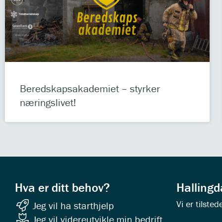
Beredskapsakademiet – styrker
næringslivet!
Hva er ditt behov?
Halling
Vi er tilst
Jeg vil ha starthjelp
Jeg vil videreutvikle min bedrift