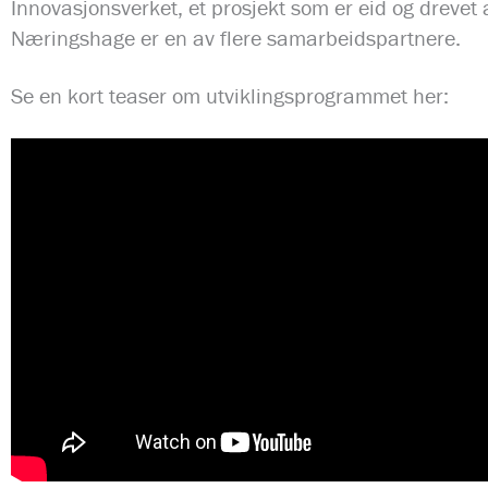
Innovasjonsverket, et prosjekt som er eid og dreve
Næringshage er en av flere samarbeidspartnere.
Se en kort teaser om utviklingsprogrammet her: