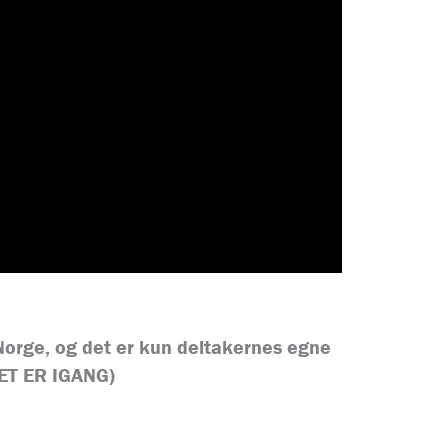
 Norge, og det er kun deltakernes egne
ET ER IGANG)