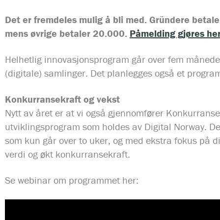
Det er fremdeles mulig å bli med. Gründere betal
mens øvrige betaler 20.000.
Påmelding gjøres her
Helhetlig innovasjonsprogram går over fem måneder 
(digitale) samlinger. Det planlegges også et prog
Konkurransekraft og vekst
Nytt av året er at vi også gjennomfører Konkurranse
utviklingsprogram som holdes av Digital Norway. De
som kun går over to uker, og med ekstra fokus på di
verdi og økt konkurransekraft.
Se webinar om programmet her: