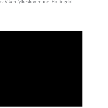
t av Viken fylkeskommune. Hallingdal