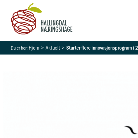
Hopp
rett
til
innholdet
Hjem
Aktuelt
Starter flere innovasjonsprogram i 