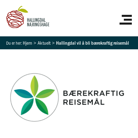
Hopp
HO
rett
til
innholdet
Hjem
Aktuelt
Hallingdal vil å bli bærekraftig reisemål