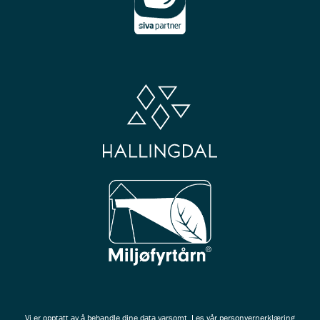
Vi er opptatt av å behandle dine data varsomt. Les vår
personvernerklæring