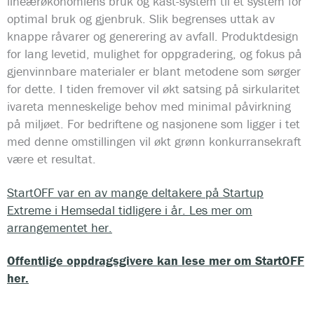
lineærøkonomiens bruk og kast-system til et system for
optimal bruk og gjenbruk. Slik begrenses uttak av
knappe råvarer og generering av avfall. Produktdesign
for lang levetid, mulighet for oppgradering, og fokus på
gjenvinnbare materialer er blant metodene som sørger
for dette. I tiden fremover vil økt satsing på sirkularitet
ivareta menneskelige behov med minimal påvirkning
på miljøet. For bedriftene og nasjonene som ligger i tet
med denne omstillingen vil økt grønn konkurransekraft
være et resultat.
StartOFF var en av mange deltakere på Startup
Extreme i Hemsedal tidligere i år. Les mer om
arrangementet her.
Offentlige oppdragsgivere kan lese mer om StartOFF
her.