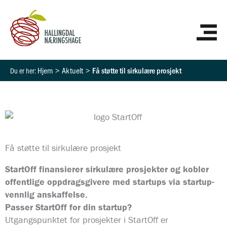
Hopp
HO
rett
til
innholdet
Hjem
Aktuelt
Få støtte til sirkulære prosjekt
Få støtte til sirkulære prosjekt
StartOff finansierer sirkulære prosjekter og kobler
offentlige oppdragsgivere med startups via startup-
vennlig anskaffelse.
Passer StartOff for din startup?
Utgangspunktet for prosjekter i StartOff er