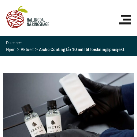
Hopp
HO
rett
til
innholdet
Hjem
Aktuelt
Arctic Coating får 10 mill til forskningsprosjekt