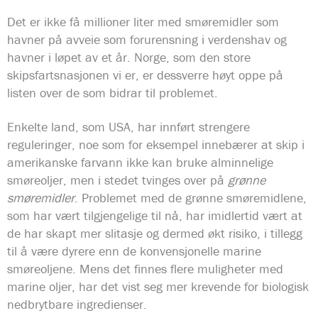
Det er ikke få millioner liter med smøremidler som
havner på avveie som forurensning i verdenshav og
havner i løpet av et år. Norge, som den store
skipsfartsnasjonen vi er, er dessverre høyt oppe på
listen over de som bidrar til problemet.
Enkelte land, som USA, har innført strengere
reguleringer, noe som for eksempel innebærer at skip i
amerikanske farvann ikke kan bruke alminnelige
smøreoljer, men i stedet tvinges over på
grønne
smøremidler
. Problemet med de grønne smøremidlene,
som har vært tilgjengelige til nå, har imidlertid vært at
de har skapt mer slitasje og dermed økt risiko, i tillegg
til å være dyrere enn de konvensjonelle marine
smøreoljene. Mens det finnes flere muligheter med
marine oljer, har det vist seg mer krevende for biologisk
nedbrytbare ingredienser.