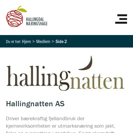
Hopp
HO
rett
til
innholdet
Hjem
Medlem
Side 2
HALLINGNATTEN
AS
Hallingnatten AS
Driver bærekraftig fjellandbruk der
kjernevirksomheten er utmarksnæring som jakt,