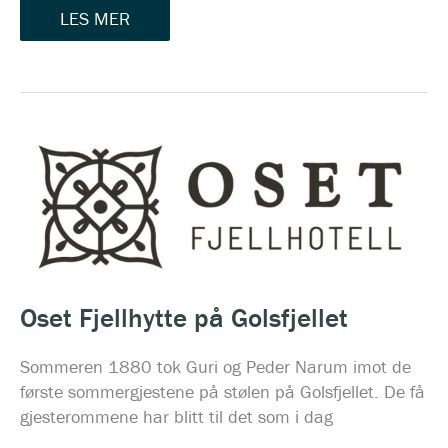
LES MER
OSET
FJELLHYTTE
PÅ
GOLSFJELLET
Oset Fjellhytte på Golsfjellet
Sommeren 1880 tok Guri og Peder Narum imot de
første sommergjestene på stølen på Golsfjellet. De få
gjesterommene har blitt til det som i dag