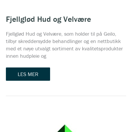
FJELLGLØD
HUD
OG
Fjellglød Hud og Velvære
VELVÆRE
Fjellglød Hud og Velvære, som holder til på Geilo,
tilbyr skreddersydde behandlinger og en nettbutikk
med et nøye utvalgt sortiment av kvalitetsprodukter
innen hudpleie og
LES MER
REINE
ELEMENT