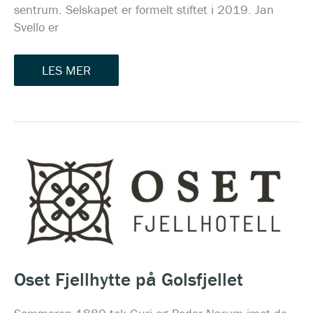
sentrum. Selskapet er formelt stiftet i 2019. Jan
Svello er
LES MER
OSET
FJELLHYTTE
PÅ
GOLSFJELLET
Oset Fjellhytte på Golsfjellet