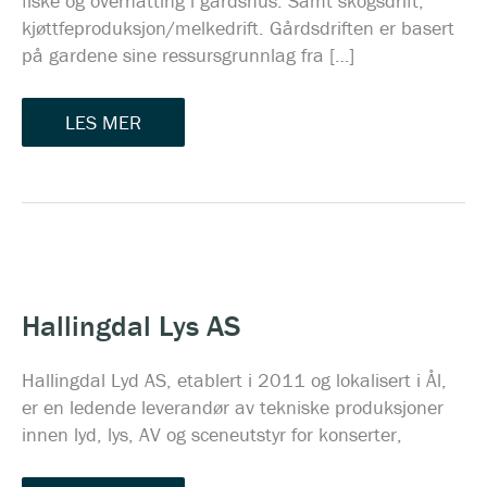
fiske og overnatting i gardshus. Samt skogsdrift,
kjøttfeproduksjon/melkedrift. Gårdsdriften er basert
på gardene sine ressursgrunnlag fra […]
LES MER
HALLINGDAL
LYS
AS
Hallingdal Lys AS
Hallingdal Lyd AS, etablert i 2011 og lokalisert i Ål,
er en ledende leverandør av tekniske produksjoner
innen lyd, lys, AV og sceneutstyr for konserter,