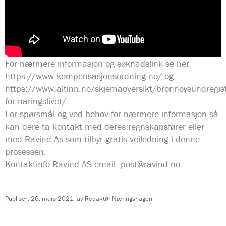
For nærmere informasjon og søknadslink se her
https://www.kompensasjonsordning.no/ og
https://www.altinn.no/skjemaoversikt/bronnoysundregi
for-naringslivet/
For spørsmål og ved behov for nærmere informasjon så
kan dere ta kontakt med deres regnskapsfører eller
med Ravind As som tilbyr gratis veiledning i denne
prosessen.
Kontaktinfo Ravind AS email:
post@ravind.no
Publisert
26. mars 2021
av
Redaktør Næringshagen