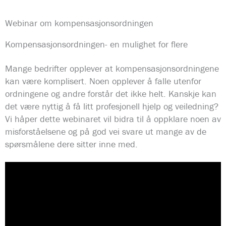
Webinar om kompensasjonsordningen
Kompensasjonsordningen- en mulighet for flere
Mange bedrifter opplever at kompensasjonsordningene
kan være komplisert. Noen opplever å falle utenfor
ordningene og andre forstår det ikke helt. Kanskje kan
det være nyttig å få litt profesjonell hjelp og veiledning?
Vi håper dette webinaret vil bidra til å oppklare noen av
misforståelsene og på god vei svare ut mange av de
spørsmålene dere sitter inne med.