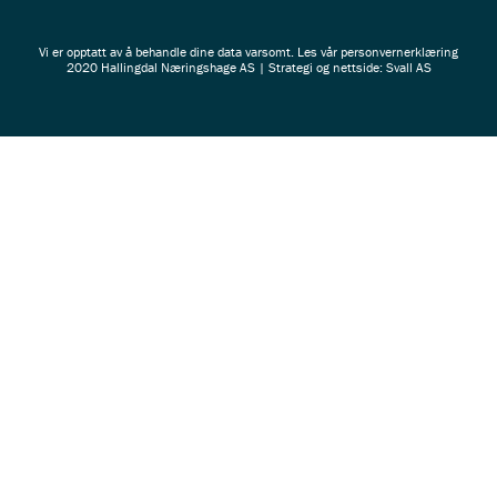
Vi er opptatt av å behandle dine data varsomt. Les vår
personvernerklæring
2020 Hallingdal Næringshage AS | Strategi og nettside: Svall AS