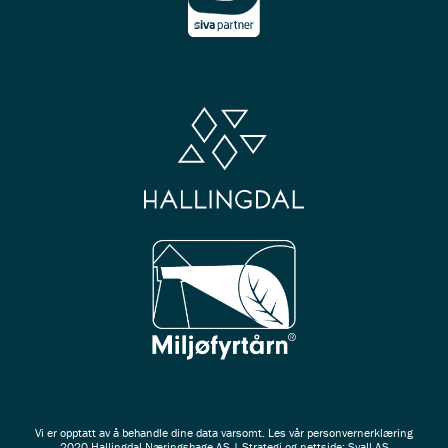
Vi er opptatt av å behandle dine data varsomt. Les vår
personvernerklæring
2020 Hallingdal Næringshage AS | Strategi og nettside: Svall AS