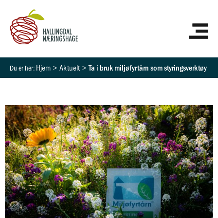
Hopp
HO
rett
til
innholdet
Hjem
Aktuelt
Ta i bruk miljøfyrtårn som styringsverktøy