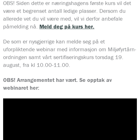
OBS! Siden dette er næringshagens første kurs vil det
være et begrenset antall ledige plasser. Dersom du
allerede vet du vil være med, vil vi derfor anbefale
påmelding nå.
Meld deg på kurs her.
De som er nysgjerrige kan melde seg på et
uforpliktende webinar med informasjon om Miljøfyrtårn-
ordningen samt vårt sertifiseringskurs torsdag 19.
august, fra kl 10.00-11.00.
OBS! Arrangementet har vært. Se opptak av
webinaret her: