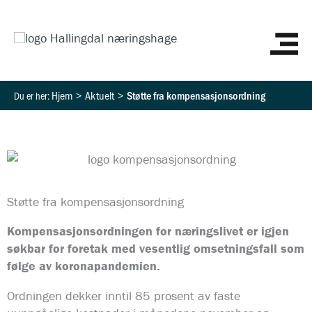
Hopp
HO
rett
til
innholdet
Hjem
Aktuelt
Støtte fra kompensasjonsordning
Støtte fra kompensasjonsordning
Kompensasjonsordningen for næringslivet er igjen
søkbar for foretak med vesentlig omsetningsfall som
følge av koronapandemien.
Ordningen dekker inntil 85 prosent av faste