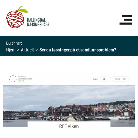
Hopp
HO
rett
til
innholdet
Hjem
Aktuelt
Ser du løsninger på et samfunnsproblem?