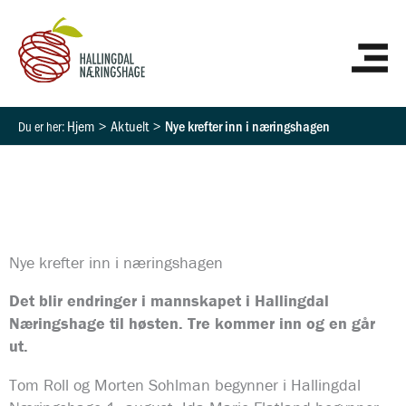
Hopp
HO
rett
til
innholdet
Hjem
Aktuelt
Nye krefter inn i næringshagen
Nye krefter inn i næringshagen
Det blir endringer i mannskapet i Hallingdal
Næringshage til høsten. Tre kommer inn og en går
ut.
Tom Roll og Morten Sohlman begynner i Hallingdal