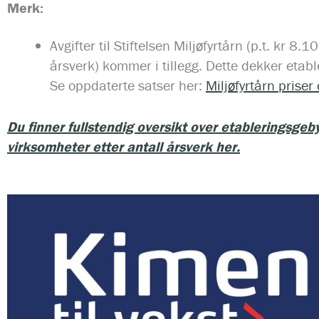
Merk:
Avgifter til Stiftelsen Miljøfyrtårn (p.t. kr 8
årsverk) kommer i tillegg. Dette dekker etable
Se oppdaterte satser her:
Miljøfyrtårn priser
Du finner fullstendig oversikt over etableringsgebyr
virksomheter etter antall årsverk her.