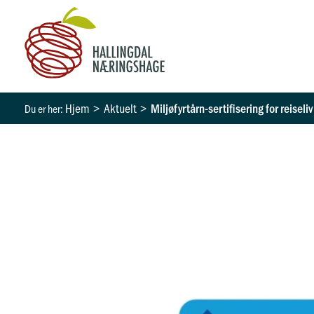
Hopp
rett
til
innholdet
Hjem
Aktuelt
Miljøfyrtårn-sertifisering for reisel