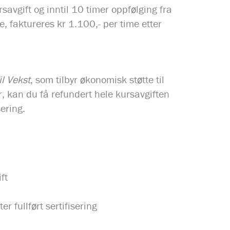
savgift og inntil 10 timer oppfølging fra
, faktureres kr 1.100,- per time etter
l Vekst
, som tilbyr økonomisk støtte til
er, kan du få refundert hele kursavgiften
sering.
ft
r fullført sertifisering