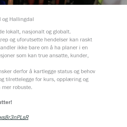
 og Hallingdal
 lokalt, nasjonalt og globalt.
ep og uforutsette hendelser kan raskt
ndler ikke bare om å ha planer i en
sjoner som kan true ansatte, kunder,
sker derfor å kartlegge status og behov
 tilrettelegge for kurs, opplæring og
 mer robuste.
utter!
/ws8r3nPLsR