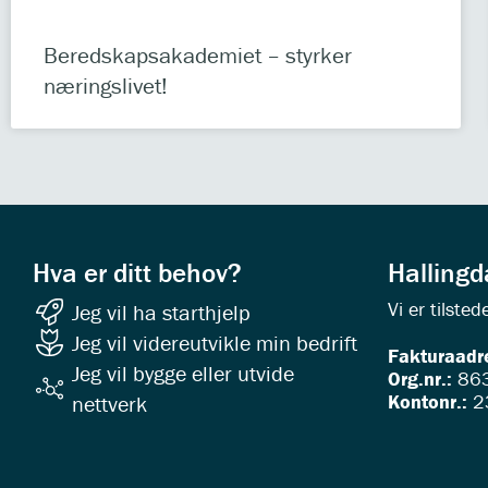
Beredskapsakademiet – styrker
næringslivet!
Hva er ditt behov?
Halling
Vi er tilst
Jeg vil ha starthjelp
Jeg vil videreutvikle min bedrift
Fakturaadr
Jeg vil bygge eller utvide
Org.nr.:
863
Kontonr.:
2
nettverk