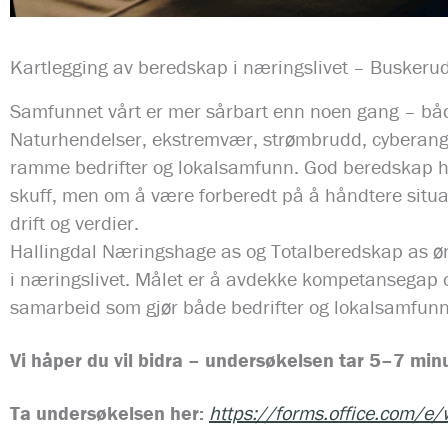
Kartlegging av beredskap i næringslivet – Buskerud
Samfunnet vårt er mer sårbart enn noen gang – både
Naturhendelser, ekstremvær, strømbrudd, cyberangr
ramme bedrifter og lokalsamfunn. God beredskap ha
skuff, men om å være forberedt på å håndtere situa
drift og verdier.
Hallingdal Næringshage as og Totalberedskap as øn
i næringslivet. Målet er å avdekke kompetansegap og
samarbeid som gjør både bedrifter og lokalsamfunn
Vi håper du vil bidra – undersøkelsen tar 5–7 min
Ta undersøkelsen her:
https://forms.office.com/e