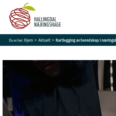
Hopp
rett
til
innholdet
Hjem
Aktuelt
Kartlegging av beredskap i næringsl