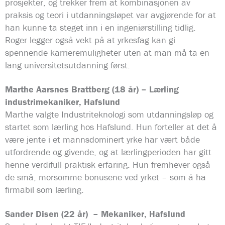
prosjekter, og trekker frem at kombinasjonen av
praksis og teori i utdanningsløpet var avgjørende for at
han kunne ta steget inn i en ingeniørstilling tidlig.
Roger legger også vekt på at yrkesfag kan gi
spennende karrieremuligheter uten at man må ta en
lang universitetsutdanning først.
Marthe Aarsnes Brattberg (18 år)
– Lærling
industrimekaniker, Hafslund
Marthe valgte Industriteknologi som utdanningsløp og
startet som lærling hos Hafslund. Hun forteller at det å
være jente i et mannsdominert yrke har vært både
utfordrende og givende, og at lærlingperioden har gitt
henne verdifull praktisk erfaring. Hun fremhever også
de små, morsomme bonusene ved yrket – som å ha
firmabil som lærling.
Sander
Disen (22 år) – Mekaniker, Hafslund