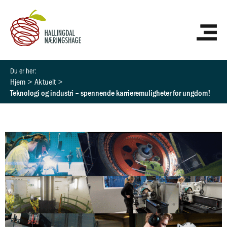
Hopp
HO
rett
til
innholdet
Hjem
Aktuelt
Teknologi og industri – spennende karrieremuligheter for ungdom!