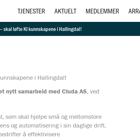
TJENESTER
AKTUELT
MEDLEMMER
ARR
 skal løfte KI kunnskapene i Hallingdal!
kunnskapene i Hallingdal!
 et nytt samarbeid med Cluda AS
, ved
kst, som skal hjelpe små og mellomstore
gens og automatisering i sin daglige drift.
bedrifter å effektivisere