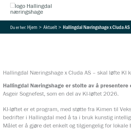
Hopp
rett
til
Hjem
Aktuelt
Hallingdal Næringshage x Cluda AS –
innholdet
Hallingdal Næringshage x Cluda AS – skal løfte KI 
Hallingdal Næringshage er stolte av å presentere
Asgeir Sognefest, som en del av KI-løftet 2026.
KI-løftet er et program, med støtte fra Kimen til Ve
bedrifter i Hallingdal med å ta i bruk kunstig intelli
Målet er å gjøre det enkelt og tilgjengelig for lokale 