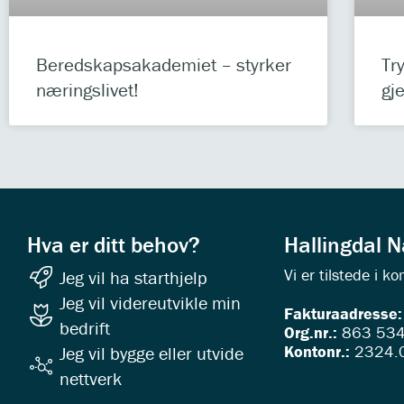
Beredskapsakademiet – styrker
Tr
næringslivet!
gj
Hva er ditt behov?
Hallingdal 
Vi er tilstede i 
Jeg vil ha starthjelp
Jeg vil videreutvikle min
Fakturaadresse
bedrift
Org.nr.:
863 534
Kontonr.:
2324.
Jeg vil bygge eller utvide
nettverk