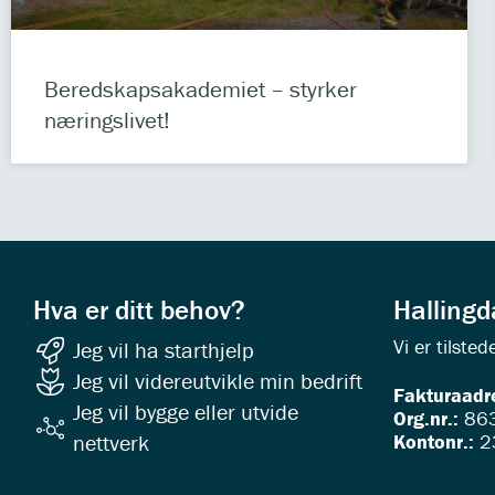
Beredskapsakademiet – styrker
næringslivet!
Hva er ditt behov?
Halling
Vi er tilst
Jeg vil ha starthjelp
Jeg vil videreutvikle min bedrift
Fakturaadr
Jeg vil bygge eller utvide
Org.nr.:
863
Kontonr.:
2
nettverk