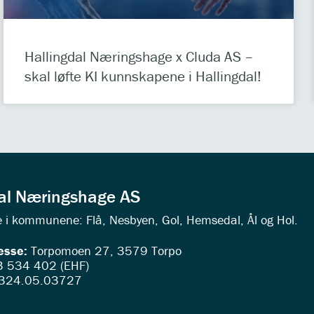
Hallingdal Næringshage x Cluda AS –
skal løfte KI kunnskapene i Hallingdal!
dal Næringshage AS
ede i kommunene: Flå, Nesbyen, Gol, Hemsedal, Ål og Hol.
esse:
Torpomoen 27, 3579 Torpo
 534 402 (EHF)
324.05.03727