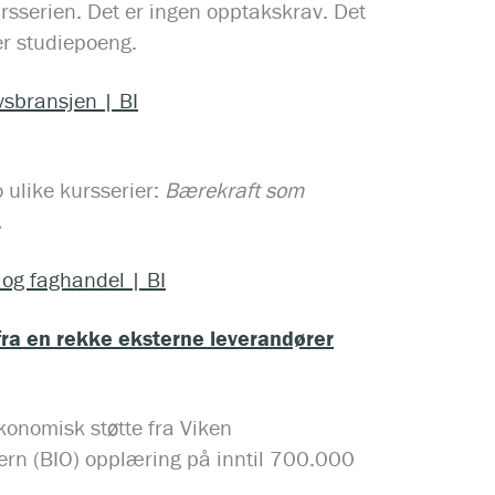
kursserien. Det er ingen opptakskrav. Det
er studiepoeng.
vsbransjen | BI
 ulike kursserier:
Bærekraft som
.
 og faghandel | BI
fra en rekke eksterne leverandører
konomisk støtte fra Viken
ern (BIO) opplæring på inntil 700.000