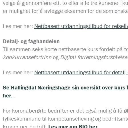
velge å gjennomføre ett, to eller alle tre kursene i 
er mulighet for å avlegge eksamen for de som ønsk
Les mer her:
Nettbasert utdanningstilbud for reiseli
Detalj- og faghandelen
Til sammen seks korte nettbaserte kurs fordelt på to
konkurransefortrinn
og
Digital forretningsforståelse
Les mer her:
Nettbasert utdanningstilbud for detalj-
Se Hallingdal Næringshage sin oversikt over kurs 
her.
For koronaberørte bedrifter er det også mulig å få ø
fylkeskommune til kompetanseheving og bedriftsint
kroner per bedrift.
Les mer om BIO her.