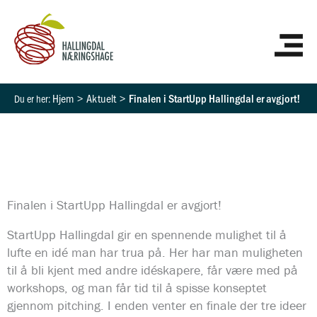
Hopp
HO
rett
til
innholdet
Hjem
Aktuelt
Finalen i StartUpp Hallingdal er avgjort!
Finalen i StartUpp Hallingdal er avgjort!
StartUpp Hallingdal gir en spennende mulighet til å
lufte en idé man har trua på. Her har man muligheten
til å bli kjent med andre idéskapere, får være med på
workshops, og man får tid til å spisse konseptet
gjennom pitching. I enden venter en finale der tre ideer