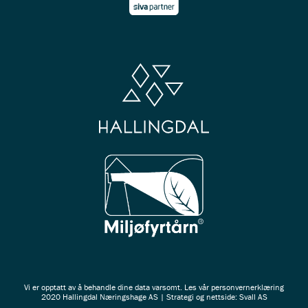
Vi er opptatt av å behandle dine data varsomt. Les vår
personvernerklæring
2020 Hallingdal Næringshage AS | Strategi og nettside: Svall AS