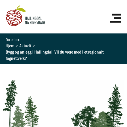
Hopp
HO
rett
til
innholdet
Hjem
Aktuelt
Bygg og anlegg i Hallingdal: Vil du være med i et regionalt
fagnettverk?