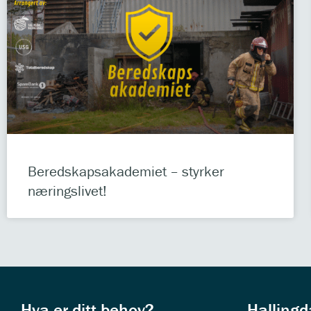
Beredskapsakademiet – styrker
næringslivet!
Hva er ditt behov?
Halling