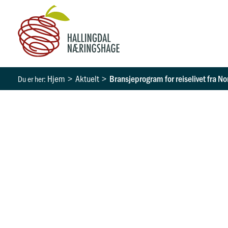
Hopp
rett
til
innholdet
Hjem
Aktuelt
Bransjeprogram for reiselivet fra No