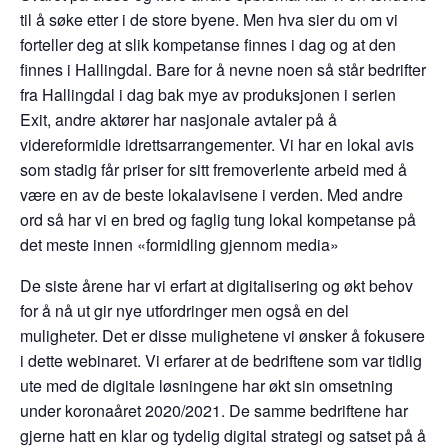
til å søke etter i de store byene. Men hva sier du om vi
forteller deg at slik kompetanse finnes i dag og at den
finnes i Hallingdal. Bare for å nevne noen så står bedrifter
fra Hallingdal i dag bak mye av produksjonen i serien
Exit, andre aktører har nasjonale avtaler på å
videreformidle idrettsarrangementer. Vi har en lokal avis
som stadig får priser for sitt fremoverlente arbeid med å
være en av de beste lokalavisene i verden. Med andre
ord så har vi en bred og faglig tung lokal kompetanse på
det meste innen «formidling gjennom media»
De siste årene har vi erfart at digitalisering og økt behov
for å nå ut gir nye utfordringer men også en del
muligheter. Det er disse mulighetene vi ønsker å fokusere
i dette webinaret. Vi erfarer at de bedriftene som var tidlig
ute med de digitale løsningene har økt sin omsetning
under koronaåret 2020/2021. De samme bedriftene har
gjerne hatt en klar og tydelig digital strategi og satset på å