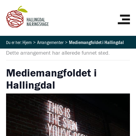
Hopp
HO
rett
til
innholdet
Hjem
Arrangementer
Mediemangfoldet i Hallingdal
Dette arrangement har allerede funnet sted.
Mediemangfoldet i
Hallingdal