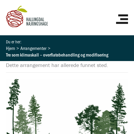
Hopp
HO
rett
til
innholdet
Hjem
Arrangementer
Tre som klimaskall – overflatebehandling og modifisering
Dette arrangement har allerede funnet sted.