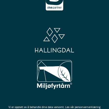
Vi er opptatt av å behandle dine data varsomt. Les vår
personvernerklæring