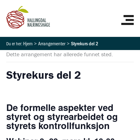
Hopp
HO
rett
til
innholdet
Hjem
Arrangementer
Styrekurs del 2
Dette arrangement har allerede funnet sted.
Styrekurs del 2
De formelle aspekter ved
styret og styrearbeidet og
styrets kontrollfunksjon