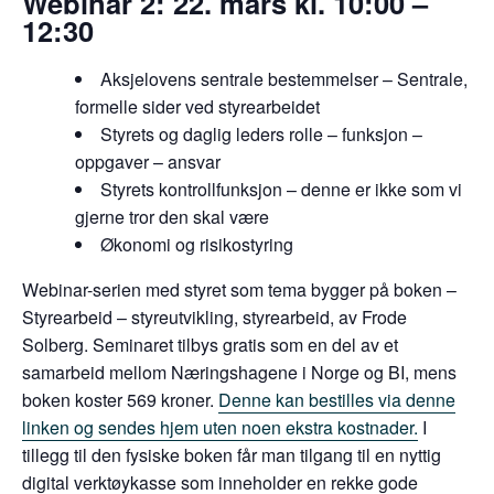
Webinar 2: 22. mars kl. 10:00 –
12:30
Aksjelovens sentrale bestemmelser – Sentrale,
formelle sider ved styrearbeidet
Styrets og daglig leders rolle – funksjon –
oppgaver – ansvar
Styrets kontrollfunksjon – denne er ikke som vi
gjerne tror den skal være
Økonomi og risikostyring
Webinar-serien med styret som tema bygger på boken –
Styrearbeid – styreutvikling, styrearbeid, av Frode
Solberg. Seminaret tilbys gratis som en del av et
samarbeid mellom Næringshagene i Norge og BI, mens
boken koster 569 kroner.
Denne kan bestilles via denne
linken og sendes hjem uten noen ekstra kostnader.
I
tillegg til den fysiske boken får man tilgang til en nyttig
digital verktøykasse som inneholder en rekke gode