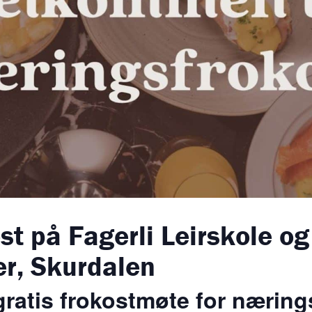
t på Fagerli Leirskole og
er, Skurdalen
ratis frokostmøte for nærings