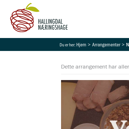
Hopp
rett
til
innholdet
Hjem
Arrangementer
N
Dette arrangement har aller