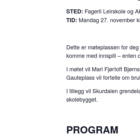
Fagerli Leirskole og Ak
STED:
Mandag 27. november kl
TID:
Dette er møteplassen for deg 
komme med innspill – enten du
I møtet vil Mari Fjørtoft Bjørn
Gauteplass vil fortelle om br
I tillegg vil Skurdalen grende
skolebygget.
PROGRAM