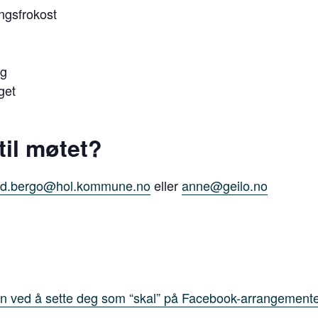
ngsfrokost
ag
get
til møtet?
old.bergo@hol.kommune.no
eller
anne@geilo.no
n ved å sette deg som “skal” på Facebook-arrangemente