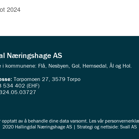
ot 2024
dal Næringshage AS
ede i kommunene: Flå, Nesbyen, Gol, Hemsedal, Ål og Hol.
esse:
Torpomoen 27, 3579 Torpo
 534 402 (EHF)
324.05.03727
r opptatt av å behandle dine data varsomt. Les vår
personvernerklæ
2020 Hallingdal Næringshage AS | Strategi og nettside: Svall AS