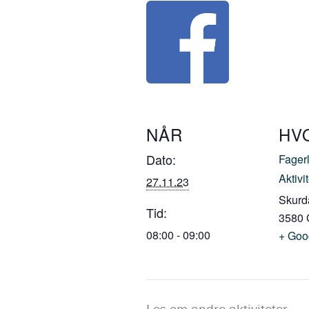
NÅR
HV
Dato:
Fagerl
Aktivi
27.11.23
Skurd
Tid:
3580
08:00 - 09:00
+ Goo
Les om andre aktiviteter