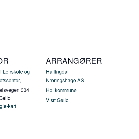
OR
ARRANGØRER
i Leirskole og
Hallingdal
tetssenter,
Næringshage AS
alsvegen 334
Hol kommune
Geilo
Visit Geilo
gle-kart