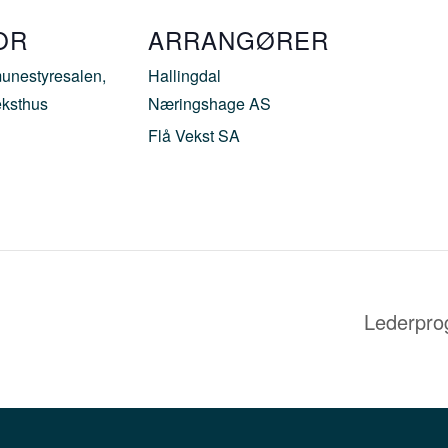
OR
ARRANGØRER
nestyresalen,
Hallingdal
eksthus
Næringshage AS
Flå Vekst SA
Lederpro