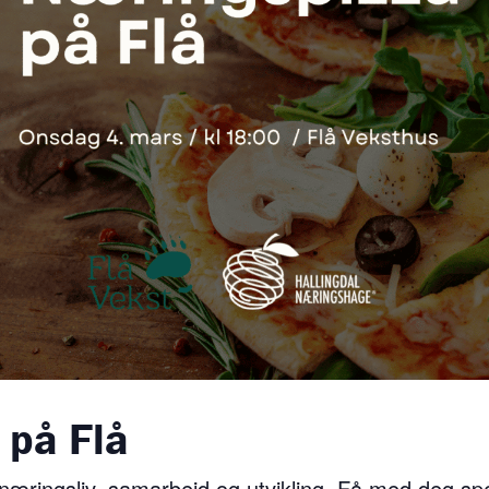
 på Flå
 næringsliv, samarbeid og utvikling. Få med deg s