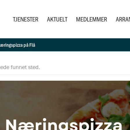
TJENESTER
AKTUELT
MEDLEMMER
ARRA
æringspizza på Flå
ede funnet sted.