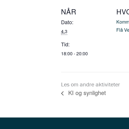
NÅR
HV
Dato:
Kommu
Flå V
4.3
Tid:
18:00 - 20:00
Les om andre aktiviteter
KI og synlighet