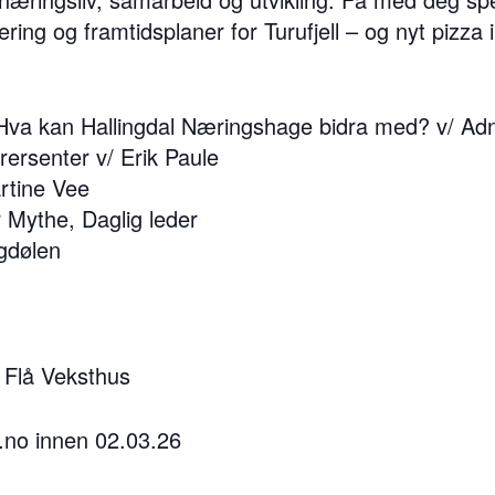
ering og framtidsplaner for Turufjell – og nyt pizza 
 Hva kan Hallingdal Næringshage bidra med? v/ Ad
erersenter v/ Erik Paule
artine Vee
r Mythe, Daglig leder
gdølen
Flå Veksthus
.no
innen 02.03.26