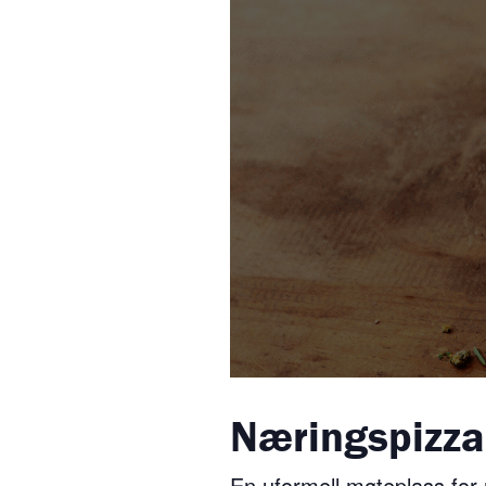
Næringspizza
En uformell møteplass for