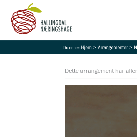
Hopp
rett
til
innholdet
Hjem
Arrangementer
N
Dette arrangement har aller