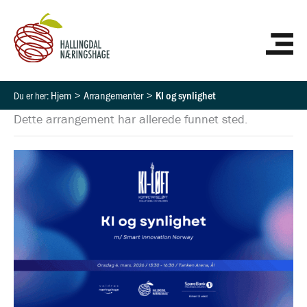
Hopp
HO
rett
til
innholdet
Hjem
Arrangementer
KI og synlighet
Dette arrangement har allerede funnet sted.