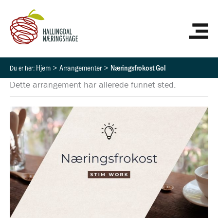
Hopp
HO
rett
til
innholdet
Hjem
Arrangementer
Næringsfrokost Gol
Dette arrangement har allerede funnet sted.