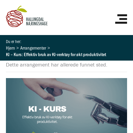
Hopp
HO
rett
til
innholdet
Hjem
Arrangementer
KI – Kurs: Effektiv bruk av KI-verktøy for økt produktivitet
Dette arrangement har allerede funnet sted.