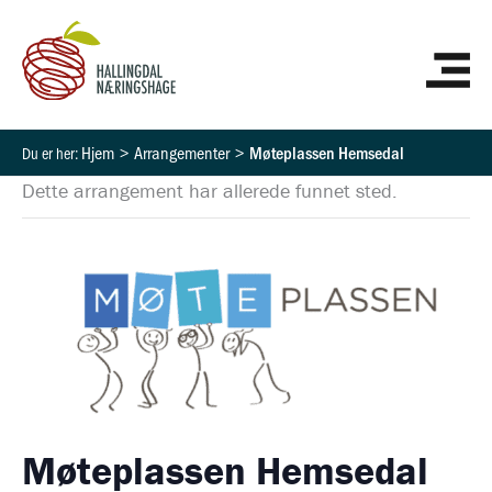
Hopp
HO
rett
til
innholdet
Hjem
Arrangementer
Møteplassen Hemsedal
Dette arrangement har allerede funnet sted.
Møteplassen Hemsedal