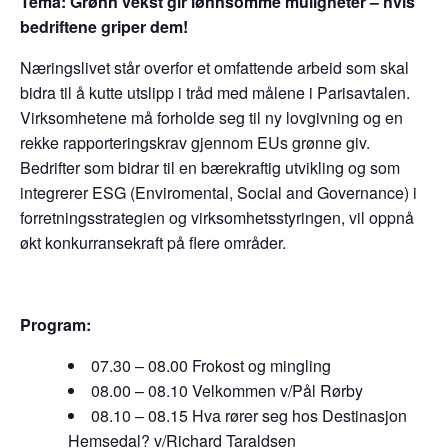
Tema: Grønn vekst gir lønnsomme muligheter – hvis
bedriftene griper dem!
Næringslivet står overfor et omfattende arbeid som skal
bidra til å kutte utslipp i tråd med målene i Parisavtalen.
Virksomhetene må forholde seg til ny lovgivning og en
rekke rapporteringskrav gjennom EUs grønne giv.
Bedrifter som bidrar til en bærekraftig utvikling og som
integrerer ESG (Enviromental, Social and Governance) i
forretningsstrategien og virksomhetsstyringen, vil oppnå
økt konkurransekraft på flere områder.
Program:
07.30 – 08.00 Frokost og mingling
08.00 – 08.10 Velkommen v/Pål Rørby
08.10 – 08.15 Hva rører seg hos Destinasjon
Hemsedal? v/Richard Taraldsen