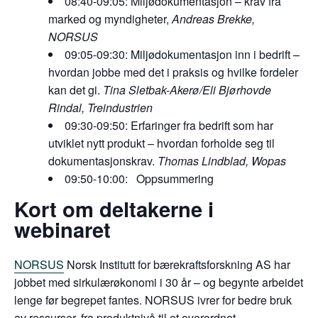
08:40-09:05: Miljødokumentasjon – krav fra
marked og myndigheter,
Andreas Brekke,
NORSUS
09:05-09:30: Miljødokumentasjon inn i bedrift –
hvordan jobbe med det i praksis og hvilke fordeler
kan det gi.
Tina Sletbak-Akerø/Eli Bjørhovde
Rindal, Treindustrien
09:30-09:50: Erfaringer fra bedrift som har
utviklet nytt produkt – hvordan forholde seg til
dokumentasjonskrav.
Thomas Lindblad, Wopas
09:50-10:00: Oppsummering
Kort om deltakerne i
webinaret
NORSUS
Norsk Institutt for bærekraftsforskning AS har
jobbet med sirkulærøkonomi i 30 år – og begynte arbeidet
lenge før begrepet fantes. NORSUS ivrer for bedre bruk
av ressurser, fra produktnivå til et overordnet