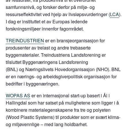
samfunnsnivå, og forsker derfor på miljø- og
ressurseffektivitet ved hjelp av livsløpsvurderinger (
LCA
).
I dag er instituttet et av Europas ledende
forskningsmiljøer innenfor fagområdet.
TREINDUSTRIEN
er en bransjeorganisasjon for
produsenter av trelast og andre trebaserte
byggematerialer. Treindustriens Landsforening er
tilsluttet Byggenæringens Landsforening
(BNL) og Næringslivets Hovedorganisasjon (NHO). BNL
er en nærings- og arbeidsgiverpolitisk organisasjon for
bedrifter i byggenæringen.
WOPAS AS
er en internasjonal start-up basert i Ål i
Hallingdal som har satset på mulighetene som ligger i å
kombinere materialegenskapene fra tre og polyeten
(Wood Plastic Systems) til produkter som er svært klima-
og miljøvennlige – med lang holdbarhet.