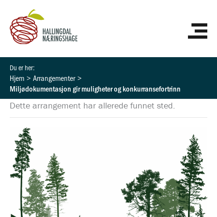
Hopp
HO
rett
til
innholdet
Hjem
Arrangementer
Miljødokumentasjon gir muligheter og konkurransefortrinn
Dette arrangement har allerede funnet sted.