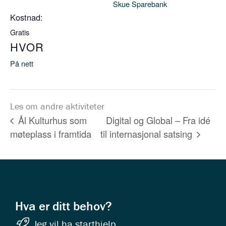
Skue Sparebank
Kostnad:
Gratis
HVOR
På nett
Les om andre aktiviteter
Digital og Global – Fra idé
Ål Kulturhus som
møteplass i framtida
til internasjonal satsing
Hva er ditt behov?
Jeg vil ha starthjelp