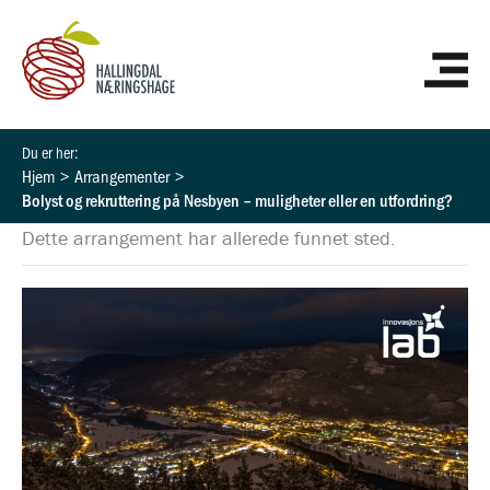
Hopp
HO
rett
til
innholdet
Hjem
Arrangementer
Bolyst og rekruttering på Nesbyen – muligheter eller en utfordring?
Dette arrangement har allerede funnet sted.