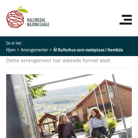
Hopp
HO
rett
til
innholdet
Hjem
Arrangementer
Ål Kulturhus som møteplass i framtida
Dette arrangement har allerede funnet sted.