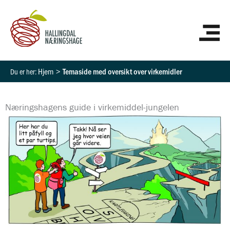
Hopp
HO
rett
til
innholdet
Hjem
Temaside med oversikt over virkemidler
Næringshagens guide i virkemiddel-jungelen