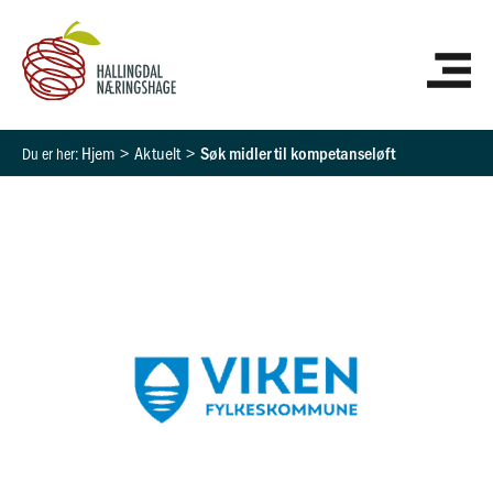
Hopp
HO
rett
til
innholdet
Hjem
Aktuelt
Søk midler til kompetanseløft