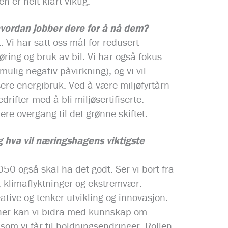
 er helt klart viktig.
vordan jobber dere for å nå dem?
1. Vi har satt oss mål for redusert
ring og bruk av bil. Vi har også fokus
ig negativ påvirkning), og vi vil
usere energibruk. Ved å være miljøfyrtårn
edrifter med å bli miljøsertifiserte.
re overgang til det grønne skiftet.
 hva vil næringshagens viktigste
050 også skal ha det godt. Ser vi bort fra
g, klimaflyktninger og ekstremvær.
ative og tenker utvikling og innovasjon.
og her kan vi bidra med kunnskap om
som vi får til holdningsendringer. Rollen