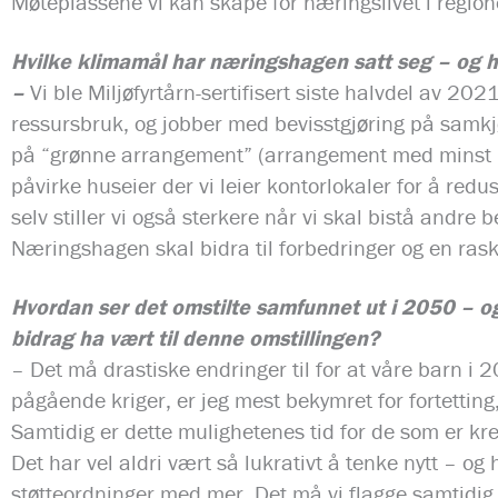
Møteplassene vi kan skape for næringslivet i regionen
Hvilke klimamål har næringshagen satt seg – og h
–
Vi ble Miljøfyrtårn-sertifisert siste halvdel av 202
ressursbruk, og jobber med bevisstgjøring på samkjø
på “grønne arrangement” (arrangement med minst mul
påvirke huseier der vi leier kontorlokaler for å red
selv stiller vi også sterkere når vi skal bistå andre b
Næringshagen skal bidra til forbedringer og en raske
Hvordan ser det omstilte samfunnet ut i 2050 – og
bidrag ha vært til denne omstillingen?
– Det må drastiske endringer til for at våre barn i 2
pågående kriger, er jeg mest bekymret for fortettin
Samtidig er dette mulighetenes tid for de som er kre
Det har vel aldri vært så lukrativt å tenke nytt – 
støtteordninger med mer. Det må vi flagge samtidig 