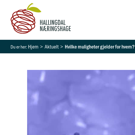
Hopp
rett
til
innholdet
Hjem
Aktuelt
Hvilke muligheter gjelder for hvem?