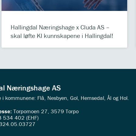
Hallingdal Næringshage x Cluda AS –
skal løfte KI kunnskapene i Hallingdal!
dal Næringshage AS
ede i kommunene: Flå, Nesbyen, Gol, Hemsedal, Ål og Hol.
esse:
Torpomoen 27, 3579 Torpo
 534 402 (EHF)
324.05.03727