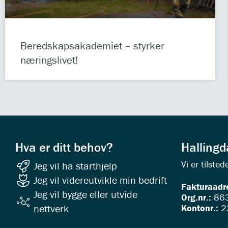
Beredskapsakademiet – styrker
næringslivet!
Hva er ditt behov?
Halling
Vi er tilst
Jeg vil ha starthjelp
Jeg vil videreutvikle min bedrift
Fakturaadr
Jeg vil bygge eller utvide
Org.nr.:
863
Kontonr.:
2
nettverk