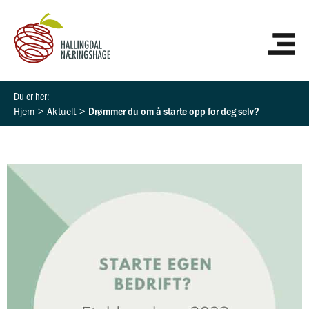
Hopp
HO
rett
til
innholdet
Hjem
Aktuelt
Drømmer du om å starte opp for deg selv?