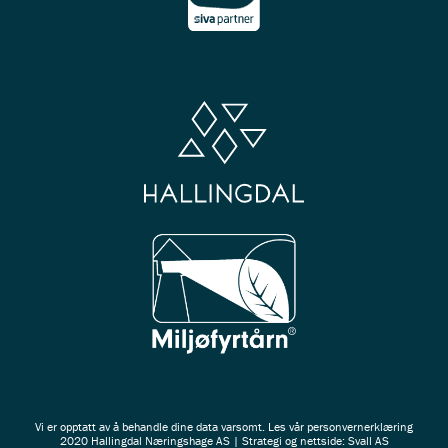
Vi er opptatt av å behandle dine data varsomt. Les vår
personvernerklæring
2020 Hallingdal Næringshage AS | Strategi og nettside: Svall AS