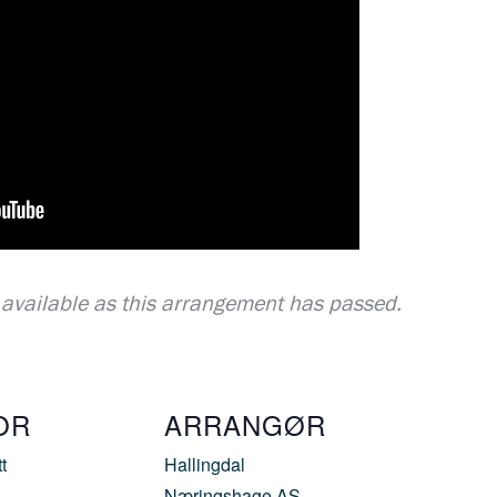
t available as this arrangement has passed.
OR
ARRANGØR
t
Hallingdal
Næringshage AS