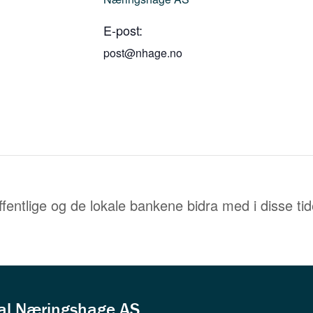
E-post:
post@nhage.no
entlige og de lokale bankene bidra med i disse ti
dal Næringshage AS