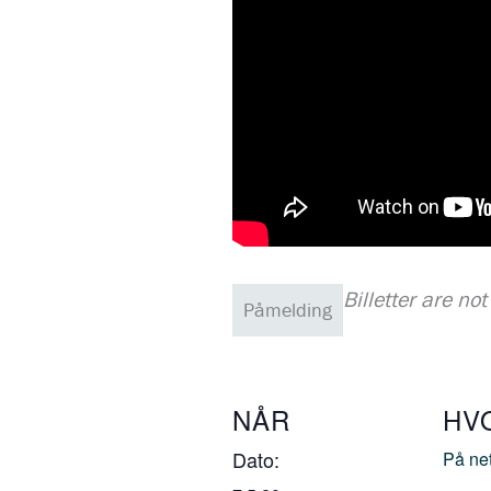
Billetter are no
Påmelding
NÅR
HV
Dato:
På net