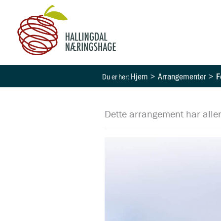
Hopp
rett
til
innholdet
Hjem
Arrangementer
F
Dette arrangement har aller