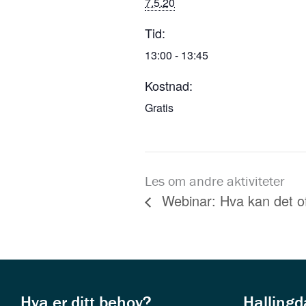
7.5.20
Tid:
13:00 - 13:45
Kostnad:
Gratis
Les om andre aktiviteter
Webinar: Hva kan det off
Hva er ditt behov?
Halling