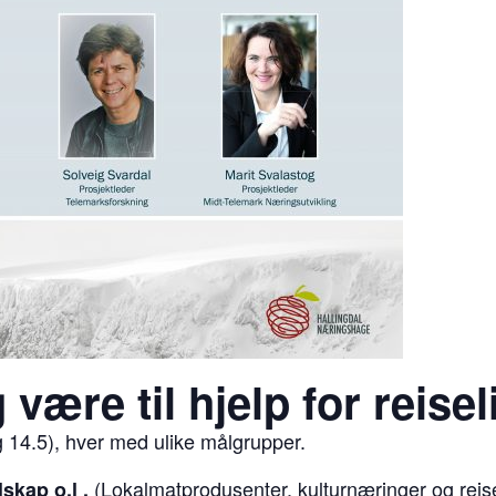
være til hjelp for reise
 14.5), hver med ulike målgrupper.
(Lokalmatprodusenter, kulturnæringer og reise
skap o.l .