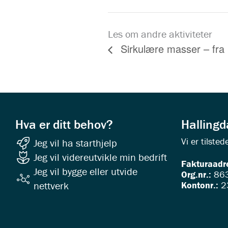
Les om andre aktiviteter
Sirkulære masser – fra i
Hva er ditt behov?
Halling
Vi er tilst
Jeg vil ha starthjelp
Jeg vil videreutvikle min bedrift
Fakturaadr
Jeg vil bygge eller utvide
Org.nr.:
863
Kontonr.:
2
nettverk