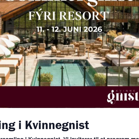
g i Kvinnegnist
amling i Kvinnegnist. Vi inviterer til et program med