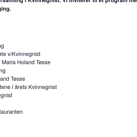
ing.
ng
te v/Kvinnegnist
v/ Maria Holand Tøsse
ing
land Tøsse
tene i årets Kvinnegnist
gnist
stauranten