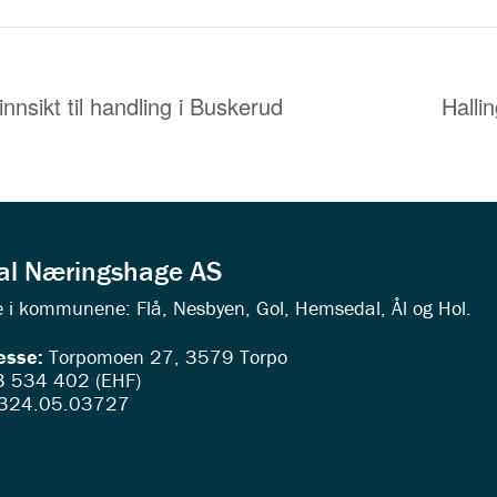
nnsikt til handling i Buskerud
Halli
dal Næringshage AS
ede i kommunene: Flå, Nesbyen, Gol, Hemsedal, Ål og Hol.
esse:
Torpomoen 27, 3579 Torpo
 534 402 (EHF)
324.05.03727