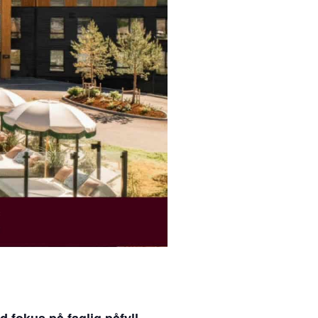
 fokus på faglig påfyll,